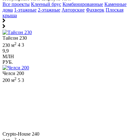
Все проекты
Клееный брус
Комбинированные
Каменные
дома
1-этажные
2-этажные
Авторские
Фахверк
Плоская
крыша
Тайсон 230
2
230 м
4
3
9,9
МЛН
РУБ.
Челси 200
2
200 м
5
3
Crypto-House 240
2