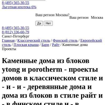
8 (495) 565-30-55
Льготная ипотека 6%
Ваш регион
Москва
?
Ваш регион
Москва
8 (495) 565-30-55
8 (812) 336-60-79
Санкт-Петербург
Главная
/
Классический стиль
/
Финский стиль
/
Европейский
стиль
/
Плоская крыша
/
Барн
/
Райт
/
Каменные дома
Проекты
Каменные дома из блоков
ytong и porotherm - проекты
домов в классическом стиле и
- и - и - деревянные дома и
дома из блоков в стиле райт и
- в финском стиле и - в