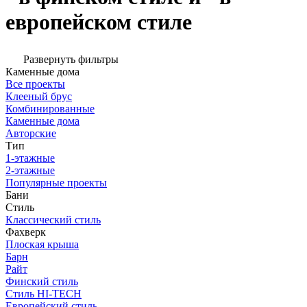
европейском стиле
Развернуть фильтры
Каменные дома
Все проекты
Клееный брус
Комбинированные
Каменные дома
Авторские
Тип
1-этажные
2-этажные
Популярные проекты
Бани
Стиль
Классический стиль
Фахверк
Плоская крыша
Барн
Райт
Финский стиль
Стиль HI-TECH
Европейский стиль