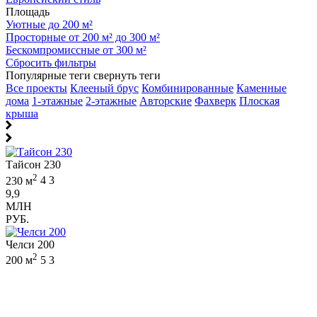
Площадь
Уютные до 200 м²
Просторные от 200 м² до 300 м²
Бескомпромиссные от 300 м²
Сбросить фильтры
Популярные теги
свернуть теги
Все проекты
Клееный брус
Комбинированные
Каменные
дома
1-этажные
2-этажные
Авторские
Фахверк
Плоская
крыша
Тайсон 230
2
230 м
4
3
9,9
МЛН
РУБ.
Челси 200
2
200 м
5
3