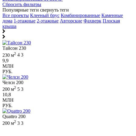
Сбросить фильтры
Популярные теги
свернуть теги
Все проекты
Клееный брус
Комбинированные
Каменные
дома
1-этажные
2-этажные
Авторские
Фахверк
Плоская
крыша
Тайсон 230
2
230 м
4
3
9,9
МЛН
РУБ.
Челси 200
2
200 м
5
3
10,8
МЛН
РУБ.
Quattro 200
2
200 м
3
3