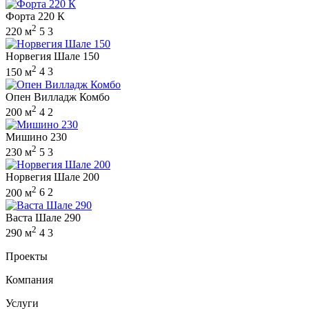
Форта 220 К
2
220 м
5
3
Норвегия Шале 150
2
150 м
4
3
Опен Вилладж Комбо
2
200 м
4
2
Мишино 230
2
230 м
5
3
Норвегия Шале 200
2
200 м
6
2
Васта Шале 290
2
290 м
4
3
Проекты
Компания
Услуги