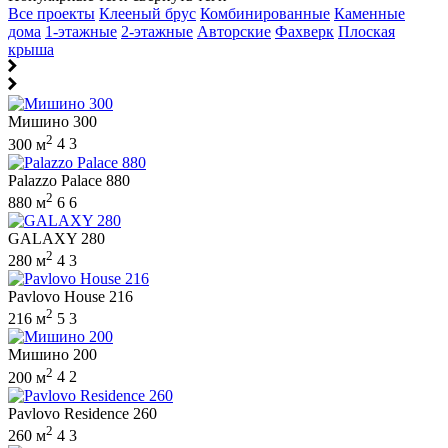
Все проекты
Клееный брус
Комбинированные
Каменные
дома
1-этажные
2-этажные
Авторские
Фахверк
Плоская
крыша
Мишино 300
2
300 м
4
3
Palazzo Palace 880
2
880 м
6
6
GALAXY 280
2
280 м
4
3
Pavlovo House 216
2
216 м
5
3
Мишино 200
2
200 м
4
2
Pavlovo Residence 260
2
260 м
4
3