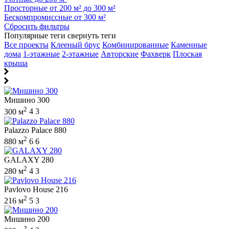
Просторные от 200 м² до 300 м²
Бескомпромиссные от 300 м²
Сбросить фильтры
Популярные теги
свернуть теги
Все проекты
Клееный брус
Комбинированные
Каменные
дома
1-этажные
2-этажные
Авторские
Фахверк
Плоская
крыша
Мишино 300
2
300 м
4
3
Palazzo Palace 880
2
880 м
6
6
GALAXY 280
2
280 м
4
3
Pavlovo House 216
2
216 м
5
3
Мишино 200
2