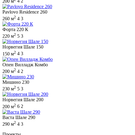
200 м
4
2
Pavlovo Residence 260
2
260 м
4
3
Форта 220 К
2
220 м
5
3
Норвегия Шале 150
2
150 м
4
3
Опен Вилладж Комбо
2
200 м
4
2
Мишино 230
2
230 м
5
3
Норвегия Шале 200
2
200 м
6
2
Васта Шале 290
2
290 м
4
3
Проекты