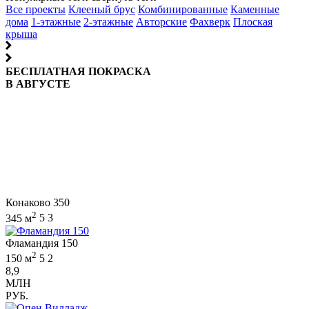
Все проекты
Клееный брус
Комбинированные
Каменные
дома
1-этажные
2-этажные
Авторские
Фахверк
Плоская
крыша
БЕСПЛАТНАЯ ПОКРАСКА
В АВГУСТЕ
Конаково 350
2
345 м
5
3
Фламандия 150
2
150 м
5
2
8,9
МЛН
РУБ.