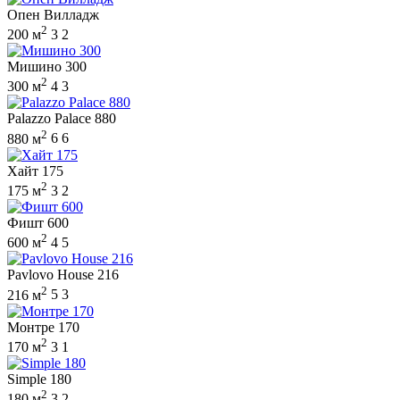
Опен Вилладж
2
200 м
3
2
Мишино 300
2
300 м
4
3
Palazzo Palace 880
2
880 м
6
6
Хайт 175
2
175 м
3
2
Фишт 600
2
600 м
4
5
Pavlovo House 216
2
216 м
5
3
Монтре 170
2
170 м
3
1
Simple 180
2
180 м
3
2