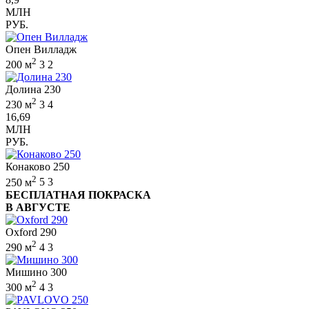
МЛН
РУБ.
Опен Вилладж
2
200 м
3
2
Долина 230
2
230 м
3
4
16,69
МЛН
РУБ.
Конаково 250
2
250 м
5
3
БЕСПЛАТНАЯ ПОКРАСКА
В АВГУСТЕ
Oxford 290
2
290 м
4
3
Мишино 300
2
300 м
4
3