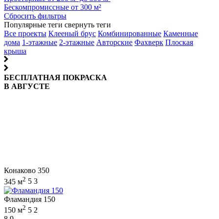
Бескомпромиссные от 300 м²
Сбросить фильтры
Популярные теги
свернуть теги
Все проекты
Клееный брус
Комбинированные
Каменные
дома
1-этажные
2-этажные
Авторские
Фахверк
Плоская
крыша
БЕСПЛАТНАЯ ПОКРАСКА
В АВГУСТЕ
Конаково 350
2
345 м
5
3
Фламандия 150
2
150 м
5
2
8,9