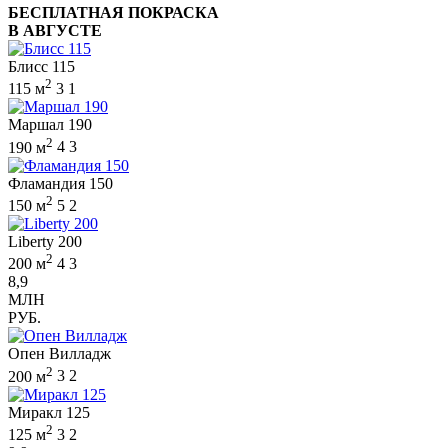
БЕСПЛАТНАЯ ПОКРАСКА
В АВГУСТЕ
Блисс 115
2
115 м
3
1
Маршал 190
2
190 м
4
3
Фламандия 150
2
150 м
5
2
Liberty 200
2
200 м
4
3
8,9
МЛН
РУБ.
Опен Вилладж
2
200 м
3
2
Миракл 125
2
125 м
3
2