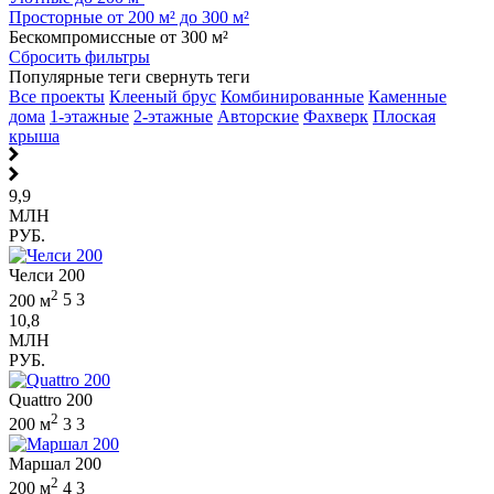
Просторные от 200 м² до 300 м²
Бескомпромиссные от 300 м²
Сбросить фильтры
Популярные теги
свернуть теги
Все проекты
Клееный брус
Комбинированные
Каменные
дома
1-этажные
2-этажные
Авторские
Фахверк
Плоская
крыша
9,9
МЛН
РУБ.
Челси 200
2
200 м
5
3
10,8
МЛН
РУБ.
Quattro 200
2
200 м
3
3
Маршал 200
2
200 м
4
3