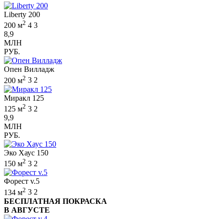
Liberty 200
2
200 м
4
3
8,9
МЛН
РУБ.
Опен Вилладж
2
200 м
3
2
Миракл 125
2
125 м
3
2
9,9
МЛН
РУБ.
Эко Хаус 150
2
150 м
3
2
Форест v.5
2
134 м
3
2
БЕСПЛАТНАЯ ПОКРАСКА
В АВГУСТЕ