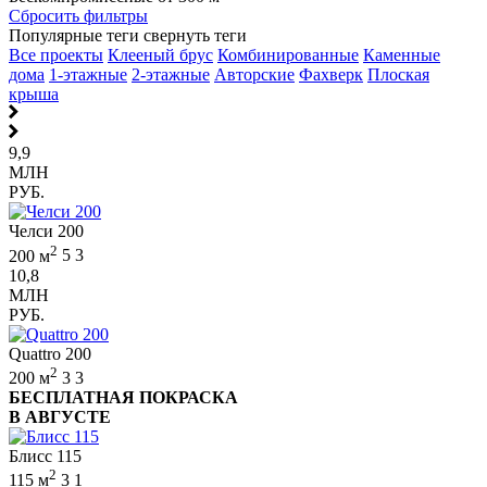
Сбросить фильтры
Популярные теги
свернуть теги
Все проекты
Клееный брус
Комбинированные
Каменные
дома
1-этажные
2-этажные
Авторские
Фахверк
Плоская
крыша
9,9
МЛН
РУБ.
Челси 200
2
200 м
5
3
10,8
МЛН
РУБ.
Quattro 200
2
200 м
3
3
БЕСПЛАТНАЯ ПОКРАСКА
В АВГУСТЕ
Блисс 115
2
115 м
3
1