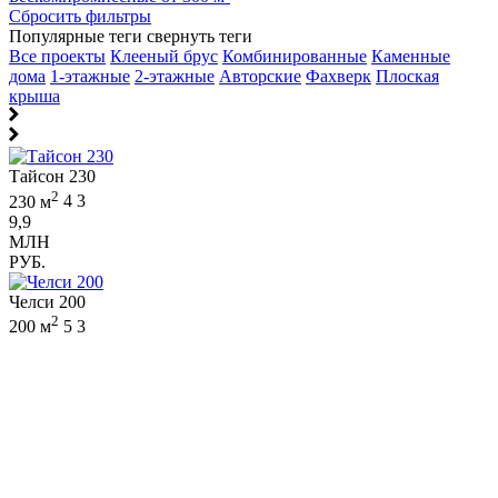
Сбросить фильтры
Популярные теги
свернуть теги
Все проекты
Клееный брус
Комбинированные
Каменные
дома
1-этажные
2-этажные
Авторские
Фахверк
Плоская
крыша
Тайсон 230
2
230 м
4
3
9,9
МЛН
РУБ.
Челси 200
2
200 м
5
3