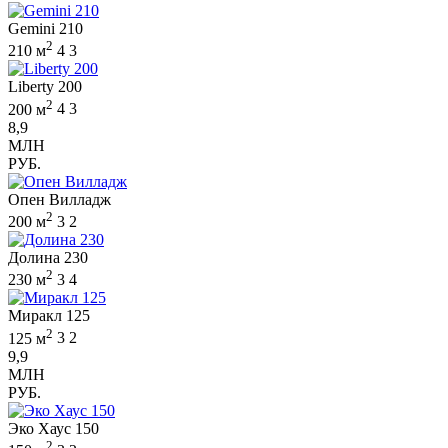
Gemini 210
2
210 м
4
3
Liberty 200
2
200 м
4
3
8,9
МЛН
РУБ.
Опен Вилладж
2
200 м
3
2
Долина 230
2
230 м
3
4
Миракл 125
2
125 м
3
2
9,9
МЛН
РУБ.
Эко Хаус 150
2