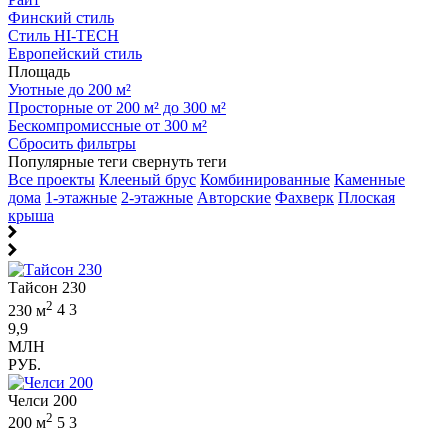
Финский стиль
Стиль HI-TECH
Европейский стиль
Площадь
Уютные до 200 м²
Просторные от 200 м² до 300 м²
Бескомпромиссные от 300 м²
Сбросить фильтры
Популярные теги
свернуть теги
Все проекты
Клееный брус
Комбинированные
Каменные
дома
1-этажные
2-этажные
Авторские
Фахверк
Плоская
крыша
Тайсон 230
2
230 м
4
3
9,9
МЛН
РУБ.
Челси 200
2
200 м
5
3