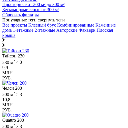
Просторные от 200 м² до 300 м²
Бескомпромиссные от 300 м²
Сбросить фильтры
Популярные теги
свернуть теги
Все проекты
Клееный брус
Комбинированные
Каменные
дома
1-этажные
2-этажные
Авторские
Фахверк
Плоская
крыша
Тайсон 230
2
230 м
4
3
9,9
МЛН
РУБ.
Челси 200
2
200 м
5
3
10,8
МЛН
РУБ.
Quattro 200
2
200 м
3
3