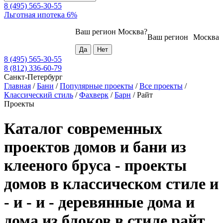
8 (495) 565-30-55
Льготная ипотека 6%
Ваш регион
Москва
?
Ваш регион
Москва
8 (495) 565-30-55
8 (812) 336-60-79
Санкт-Петербург
Главная
/
Бани
/
Популярные проекты
/
Все проекты
/
Классический стиль
/
Фахверк
/
Барн
/
Райт
Проекты
Каталог современных
проектов домов и бани из
клееного бруса - проекты
домов в классическом стиле и
- и - и - деревянные дома и
дома из блоков в стиле райт