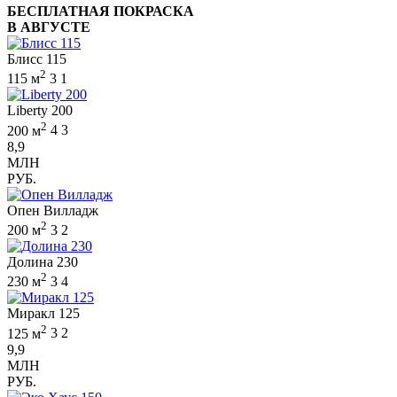
БЕСПЛАТНАЯ ПОКРАСКА
В АВГУСТЕ
Блисс 115
2
115 м
3
1
Liberty 200
2
200 м
4
3
8,9
МЛН
РУБ.
Опен Вилладж
2
200 м
3
2
Долина 230
2
230 м
3
4
Миракл 125
2
125 м
3
2
9,9
МЛН
РУБ.