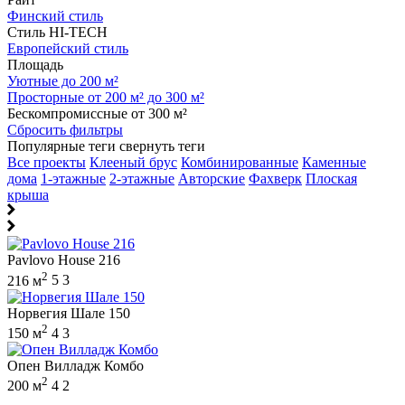
Финский стиль
Стиль HI-TECH
Европейский стиль
Площадь
Уютные до 200 м²
Просторные от 200 м² до 300 м²
Бескомпромиссные от 300 м²
Сбросить фильтры
Популярные теги
свернуть теги
Все проекты
Клееный брус
Комбинированные
Каменные
дома
1-этажные
2-этажные
Авторские
Фахверк
Плоская
крыша
Pavlovo House 216
2
216 м
5
3
Норвегия Шале 150
2
150 м
4
3
Опен Вилладж Комбо
2
200 м
4
2