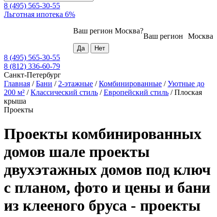
8 (495) 565-30-55
Льготная ипотека 6%
Ваш регион
Москва
?
Ваш регион
Москва
8 (495) 565-30-55
8 (812) 336-60-79
Санкт-Петербург
Главная
/
Бани
/
2-этажные
/
Комбинированные
/
Уютные до
200 м²
/
Классический стиль
/
Европейский стиль
/
Плоская
крыша
Проекты
Проекты комбинированных
домов шале проекты
двухэтажных домов под ключ
с планом, фото и цены и бани
из клееного бруса - проекты