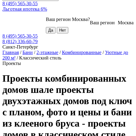
8 (495) 565-30-55
Льготная ипотека 6%
Ваш регион
Москва
?
Ваш регион
Москва
8 (495) 565-30-55
8 (812) 336-60-79
Санкт-Петербург
Главная
/
Бани
/
2-этажные
/
Комбинированные
/
Уютные до
200 м²
/
Классический стиль
Проекты
Проекты комбинированных
домов шале проекты
двухэтажных домов под ключ
с планом, фото и цены и бани
из клееного бруса - проекты
домов в классическом стиле