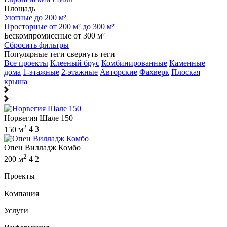
Площадь
Уютные до 200 м²
Просторные от 200 м² до 300 м²
Бескомпромиссные от 300 м²
Сбросить фильтры
Популярные теги
свернуть теги
Все проекты
Клееный брус
Комбинированные
Каменные
дома
1-этажные
2-этажные
Авторские
Фахверк
Плоская
крыша
Норвегия Шале 150
2
150 м
4
3
Опен Вилладж Комбо
2
200 м
4
2
Проекты
Компания
Услуги