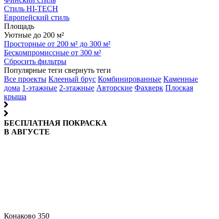
Стиль HI-TECH
Европейский стиль
Площадь
Уютные до 200 м²
Просторные от 200 м² до 300 м²
Бескомпромиссные от 300 м²
Сбросить фильтры
Популярные теги
свернуть теги
Все проекты
Клееный брус
Комбинированные
Каменные
дома
1-этажные
2-этажные
Авторские
Фахверк
Плоская
крыша
БЕСПЛАТНАЯ ПОКРАСКА
В АВГУСТЕ
Конаково 350