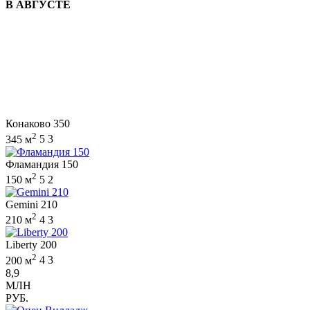
В АВГУСТЕ
Конаково 350
2
345 м
5
3
Фламандия 150
2
150 м
5
2
Gemini 210
2
210 м
4
3
Liberty 200
2
200 м
4
3
8,9
МЛН
РУБ.