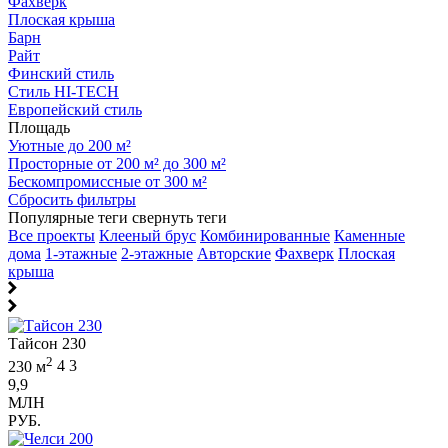
Фахверк
Плоская крыша
Барн
Райт
Финский стиль
Стиль HI-TECH
Европейский стиль
Площадь
Уютные до 200 м²
Просторные от 200 м² до 300 м²
Бескомпромиссные от 300 м²
Сбросить фильтры
Популярные теги
свернуть теги
Все проекты
Клееный брус
Комбинированные
Каменные
дома
1-этажные
2-этажные
Авторские
Фахверк
Плоская
крыша
Тайсон 230
2
230 м
4
3
9,9
МЛН
РУБ.