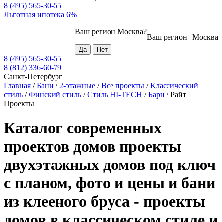
8 (495) 565-30-55
Льготная ипотека 6%
Ваш регион
Москва
?
Ваш регион
Москва
8 (495) 565-30-55
8 (812) 336-60-79
Санкт-Петербург
Главная
/
Бани
/
2-этажные
/
Все проекты
/
Классический
стиль
/
Финский стиль
/
Стиль HI-TECH
/
Барн
/
Райт
Проекты
Каталог современных
проектов домов проекты
двухэтажных домов под ключ
с планом, фото и цены и бани
из клееного бруса - проекты
домов в классическом стиле и