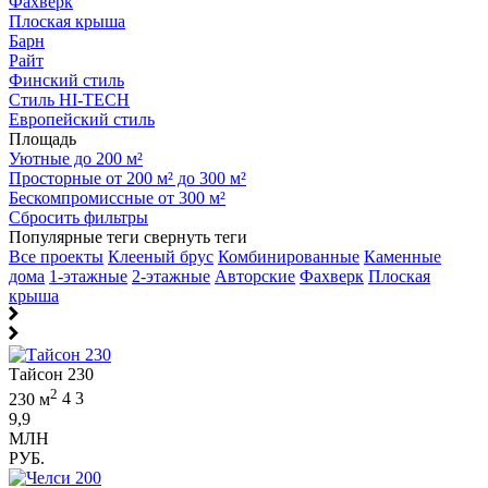
Фахверк
Плоская крыша
Барн
Райт
Финский стиль
Стиль HI-TECH
Европейский стиль
Площадь
Уютные до 200 м²
Просторные от 200 м² до 300 м²
Бескомпромиссные от 300 м²
Сбросить фильтры
Популярные теги
свернуть теги
Все проекты
Клееный брус
Комбинированные
Каменные
дома
1-этажные
2-этажные
Авторские
Фахверк
Плоская
крыша
Тайсон 230
2
230 м
4
3
9,9
МЛН
РУБ.