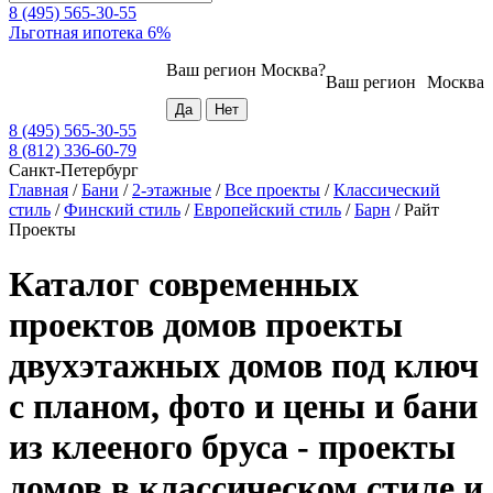
8 (495) 565-30-55
Льготная ипотека 6%
Ваш регион
Москва
?
Ваш регион
Москва
8 (495) 565-30-55
8 (812) 336-60-79
Санкт-Петербург
Главная
/
Бани
/
2-этажные
/
Все проекты
/
Классический
стиль
/
Финский стиль
/
Европейский стиль
/
Барн
/
Райт
Проекты
Каталог современных
проектов домов проекты
двухэтажных домов под ключ
с планом, фото и цены и бани
из клееного бруса - проекты
домов в классическом стиле и