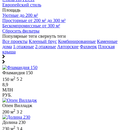
Европейский стиль
Площадь
Уютные до 200 м²
Просторные от 200 м² до 300 м²
Бескомпромиссные от 300 м²
Сбросить фильтры
Популярные теги
свернуть теги
Все проекты
Клееный брус
Комбинированные
Каменные
дома
1-этажные
2-этажные
Авторские
Фахверк
Плоская
крыша
Фламандия 150
2
150 м
5
2
8,9
МЛН
РУБ.
Опен Вилладж
2
200 м
3
2
Долина 230
2
230 м
3
4