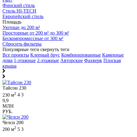
Финский стиль
Стиль HI-TECH
Европейский стиль
Площадь
Уютные до 200 м²
Просторные от 200 м² до 300 м²
Бескомпромиссные от 300 м²
Сбросить фильтры
Популярные теги
свернуть теги
Все проекты
Клееный брус
Комбинированные
Каменные
дома
1-этажные
2-этажные
Авторские
Фахверк
Плоская
крыша
Тайсон 230
2
230 м
4
3
9,9
МЛН
РУБ.
Челси 200
2
200 м
5
3