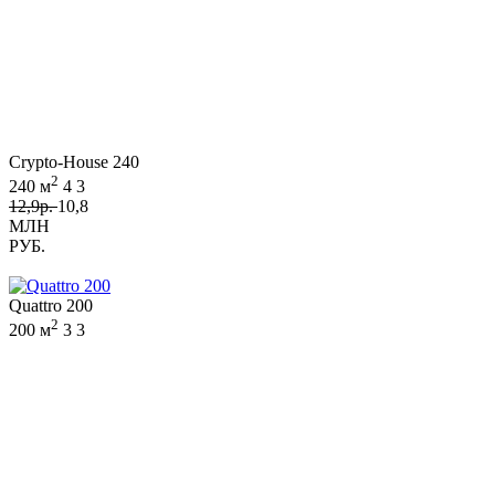
Crypto-House 240
2
240 м
4
3
12,9р.
10,8
МЛН
РУБ.
Quattro 200
2
200 м
3
3