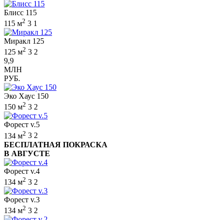
Блисс 115
2
115 м
3
1
Миракл 125
2
125 м
3
2
9,9
МЛН
РУБ.
Эко Хаус 150
2
150 м
3
2
Форест v.5
2
134 м
3
2
БЕСПЛАТНАЯ ПОКРАСКА
В АВГУСТЕ
Форест v.4
2
134 м
3
2
Форест v.3
2
134 м
3
2