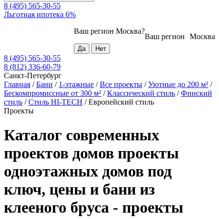
8 (495) 565-30-55
Льготная ипотека 6%
Ваш регион
Москва
?
Ваш регион
Москва
8 (495) 565-30-55
8 (812) 336-60-79
Санкт-Петербург
Главная
/
Бани
/
1-этажные
/
Все проекты
/
Уютные до 200 м²
/
Бескомпромиссные от 300 м²
/
Классический стиль
/
Финский
стиль
/
Стиль HI-TECH
/
Европейский стиль
Проекты
Каталог современных
проектов домов проекты
одноэтажных домов под
ключ, цены и бани из
клееного бруса - проекты