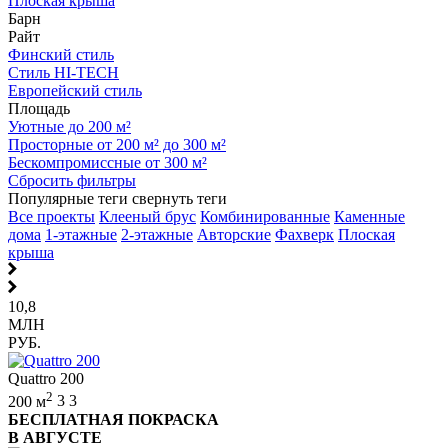
Плоская крыша
Барн
Райт
Финский стиль
Стиль HI-TECH
Европейский стиль
Площадь
Уютные до 200 м²
Просторные от 200 м² до 300 м²
Бескомпромиссные от 300 м²
Сбросить фильтры
Популярные теги
свернуть теги
Все проекты
Клееный брус
Комбинированные
Каменные
дома
1-этажные
2-этажные
Авторские
Фахверк
Плоская
крыша
10,8
МЛН
РУБ.
Quattro 200
2
200 м
3
3
БЕСПЛАТНАЯ ПОКРАСКА
В АВГУСТЕ