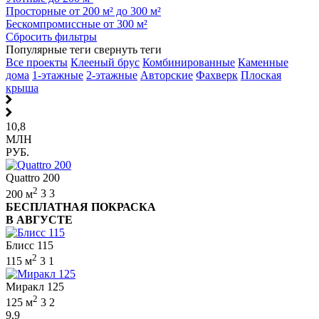
Просторные от 200 м² до 300 м²
Бескомпромиссные от 300 м²
Сбросить фильтры
Популярные теги
свернуть теги
Все проекты
Клееный брус
Комбинированные
Каменные
дома
1-этажные
2-этажные
Авторские
Фахверк
Плоская
крыша
10,8
МЛН
РУБ.
Quattro 200
2
200 м
3
3
БЕСПЛАТНАЯ ПОКРАСКА
В АВГУСТЕ
Блисс 115
2
115 м
3
1
Миракл 125
2
125 м
3
2
9,9