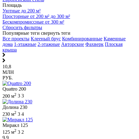
Площадь
Уютные до 200 м²
Просторные от 200 м² до 300 м²
Бескомпромиссные от 300 м²
Сбросить фильтры
Популярные теги
свернуть теги
Все проекты
Клееный брус
Комбинированные
Каменные
дома
1-этажные
2-этажные
Авторские
Фахверк
Плоская
крыша
10,8
МЛН
РУБ.
Quattro 200
2
200 м
3
3
Долина 230
2
230 м
3
4
Миракл 125
2
125 м
3
2
9,9