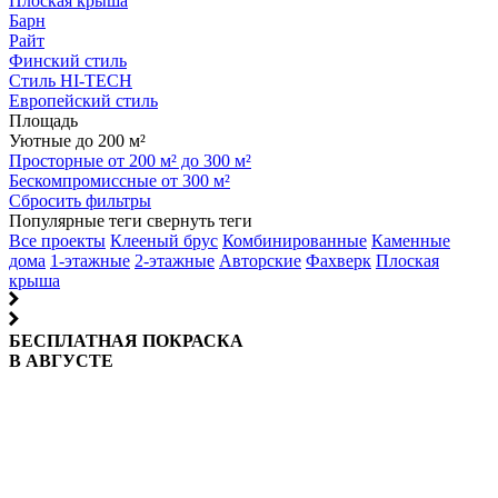
Плоская крыша
Барн
Райт
Финский стиль
Стиль HI-TECH
Европейский стиль
Площадь
Уютные до 200 м²
Просторные от 200 м² до 300 м²
Бескомпромиссные от 300 м²
Сбросить фильтры
Популярные теги
свернуть теги
Все проекты
Клееный брус
Комбинированные
Каменные
дома
1-этажные
2-этажные
Авторские
Фахверк
Плоская
крыша
БЕСПЛАТНАЯ ПОКРАСКА
В АВГУСТЕ