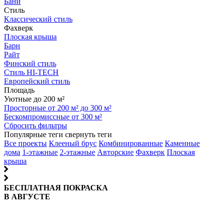
Бани
Стиль
Классический стиль
Фахверк
Плоская крыша
Барн
Райт
Финский стиль
Стиль HI-TECH
Европейский стиль
Площадь
Уютные до 200 м²
Просторные от 200 м² до 300 м²
Бескомпромиссные от 300 м²
Сбросить фильтры
Популярные теги
свернуть теги
Все проекты
Клееный брус
Комбинированные
Каменные
дома
1-этажные
2-этажные
Авторские
Фахверк
Плоская
крыша
БЕСПЛАТНАЯ ПОКРАСКА
В АВГУСТЕ