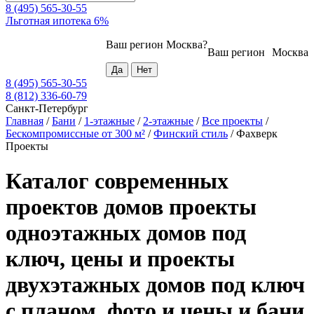
8 (495) 565-30-55
Льготная ипотека 6%
Ваш регион
Москва
?
Ваш регион
Москва
8 (495) 565-30-55
8 (812) 336-60-79
Санкт-Петербург
Главная
/
Бани
/
1-этажные
/
2-этажные
/
Все проекты
/
Бескомпромиссные от 300 м²
/
Финский стиль
/
Фахверк
Проекты
Каталог современных
проектов домов проекты
одноэтажных домов под
ключ, цены и проекты
двухэтажных домов под ключ
с планом, фото и цены и бани