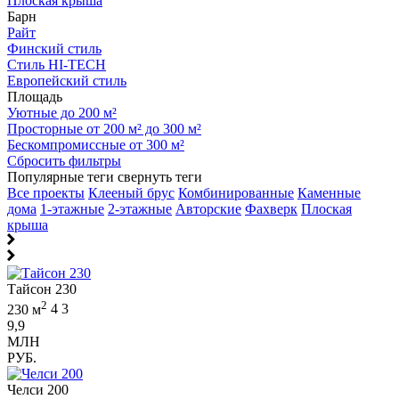
Плоская крыша
Барн
Райт
Финский стиль
Стиль HI-TECH
Европейский стиль
Площадь
Уютные до 200 м²
Просторные от 200 м² до 300 м²
Бескомпромиссные от 300 м²
Сбросить фильтры
Популярные теги
свернуть теги
Все проекты
Клееный брус
Комбинированные
Каменные
дома
1-этажные
2-этажные
Авторские
Фахверк
Плоская
крыша
Тайсон 230
2
230 м
4
3
9,9
МЛН
РУБ.
Челси 200