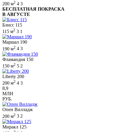
2
200 м
4
3
БЕСПЛАТНАЯ ПОКРАСКА
В АВГУСТЕ
Блисс 115
2
115 м
3
1
Маршал 190
2
190 м
4
3
Фламандия 150
2
150 м
5
2
Liberty 200
2
200 м
4
3
8,9
МЛН
РУБ.
Опен Вилладж
2
200 м
3
2
Миракл 125
2