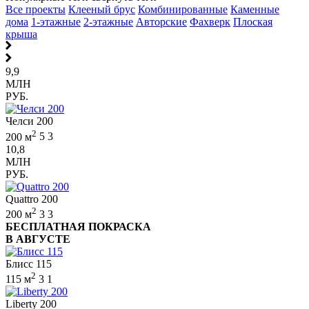
Все проекты
Клееный брус
Комбинированные
Каменные
дома
1-этажные
2-этажные
Авторские
Фахверк
Плоская
крыша
9,9
МЛН
РУБ.
Челси 200
2
200 м
5
3
10,8
МЛН
РУБ.
Quattro 200
2
200 м
3
3
БЕСПЛАТНАЯ ПОКРАСКА
В АВГУСТЕ
Блисс 115
2
115 м
3
1
Liberty 200