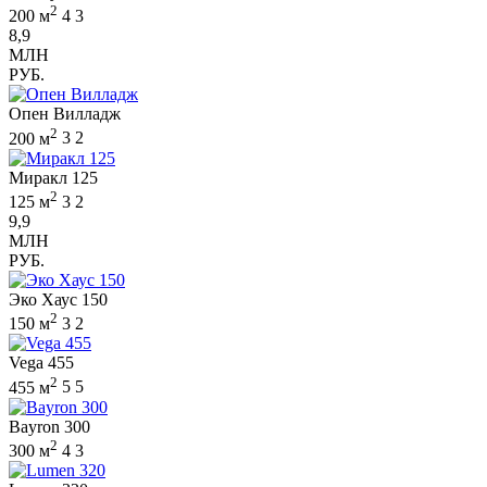
2
200 м
4
3
8,9
МЛН
РУБ.
Опен Вилладж
2
200 м
3
2
Миракл 125
2
125 м
3
2
9,9
МЛН
РУБ.
Эко Хаус 150
2
150 м
3
2
Vega 455
2
455 м
5
5
Bayron 300
2
300 м
4
3