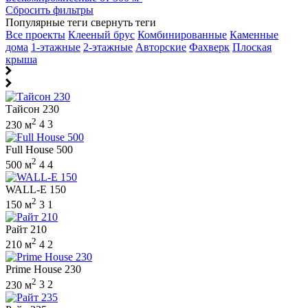
Сбросить фильтры
Популярные теги
свернуть теги
Все проекты
Клееный брус
Комбинированные
Каменные
дома
1-этажные
2-этажные
Авторские
Фахверк
Плоская
крыша
Тайсон 230
2
230 м
4
3
Full House 500
2
500 м
4
4
WALL-E 150
2
150 м
3
1
Райт 210
2
210 м
4
2
Prime House 230
2
230 м
3
2