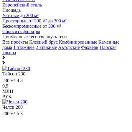
Европейский стиль
Площадь
Уютные до 200 м²
Просторные от 200 м² до 300 м²
Бескомпромиссные от 300 м²
Сбросить фильтры
Популярные теги
свернуть теги
Все проекты
Клееный брус
Комбинированные
Каменные
дома
1-этажные
2-этажные
Авторские
Фахверк
Плоская
крыша
Тайсон 230
2
230 м
4
3
9,9
МЛН
РУБ.
Челси 200
2
200 м
5
3