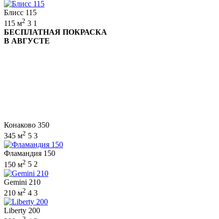
Блисс 115
2
115 м
3
1
БЕСПЛАТНАЯ ПОКРАСКА
В АВГУСТЕ
Конаково 350
2
345 м
5
3
Фламандия 150
2
150 м
5
2
Gemini 210
2
210 м
4
3
Liberty 200
2