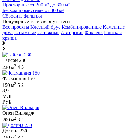
Просторные от 200 м² до 300 м²
Бескомпромиссные от 300 м²
Сбросить фильтры
Популярные теги
свернуть теги
Все проекты
Клееный брус
Комбинированные
Каменные
дома
1-этажные
2-этажные
Авторские
Фахверк
Плоская
крыша
Тайсон 230
2
230 м
4
3
Фламандия 150
2
150 м
5
2
8,9
МЛН
РУБ.
Опен Вилладж
2
200 м
3
2
Долина 230
2
230 м
3
4