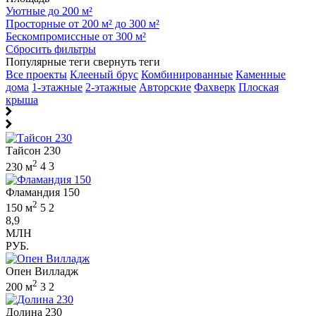
Уютные до 200 м²
Просторные от 200 м² до 300 м²
Бескомпромиссные от 300 м²
Сбросить фильтры
Популярные теги
свернуть теги
Все проекты
Клееный брус
Комбинированные
Каменные
дома
1-этажные
2-этажные
Авторские
Фахверк
Плоская
крыша
Тайсон 230
2
230 м
4
3
Фламандия 150
2
150 м
5
2
8,9
МЛН
РУБ.
Опен Вилладж
2
200 м
3
2
Долина 230