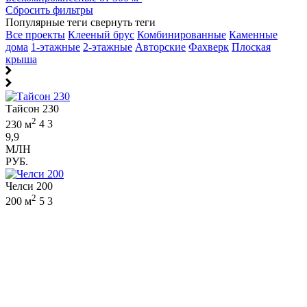
Сбросить фильтры
Популярные теги
свернуть теги
Все проекты
Клееный брус
Комбинированные
Каменные
дома
1-этажные
2-этажные
Авторские
Фахверк
Плоская
крыша
Тайсон 230
2
230 м
4
3
9,9
МЛН
РУБ.
Челси 200
2
200 м
5
3