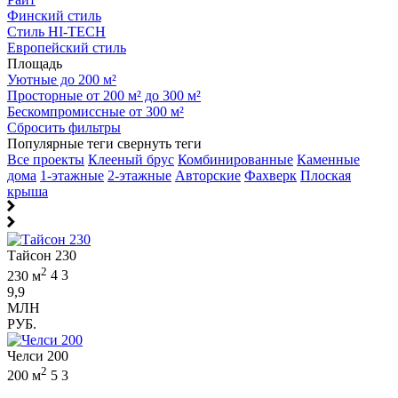
Финский стиль
Стиль HI-TECH
Европейский стиль
Площадь
Уютные до 200 м²
Просторные от 200 м² до 300 м²
Бескомпромиссные от 300 м²
Сбросить фильтры
Популярные теги
свернуть теги
Все проекты
Клееный брус
Комбинированные
Каменные
дома
1-этажные
2-этажные
Авторские
Фахверк
Плоская
крыша
Тайсон 230
2
230 м
4
3
9,9
МЛН
РУБ.
Челси 200
2
200 м
5
3