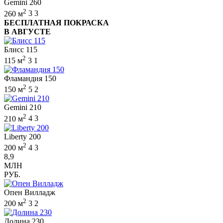
Gemini 260
2
260 м
3
3
БЕСПЛАТНАЯ ПОКРАСКА
В АВГУСТЕ
Блисс 115
2
115 м
3
1
Фламандия 150
2
150 м
5
2
Gemini 210
2
210 м
4
3
Liberty 200
2
200 м
4
3
8,9
МЛН
РУБ.
Опен Вилладж
2
200 м
3
2
Долина 230