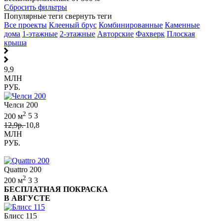
Сбросить фильтры
Популярные теги
свернуть теги
Все проекты
Клееный брус
Комбинированные
Каменные
дома
1-этажные
2-этажные
Авторские
Фахверк
Плоская
крыша
9,9
МЛН
РУБ.
Челси 200
2
200 м
5
3
12,9р.
10,8
МЛН
РУБ.
Quattro 200
2
200 м
3
3
БЕСПЛАТНАЯ ПОКРАСКА
В АВГУСТЕ
Блисс 115