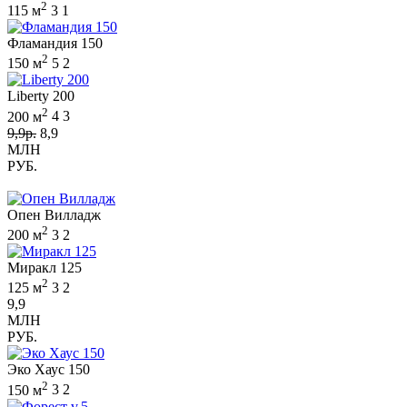
2
115 м
3
1
Фламандия 150
2
150 м
5
2
Liberty 200
2
200 м
4
3
9,9р.
8,9
МЛН
РУБ.
Опен Вилладж
2
200 м
3
2
Миракл 125
2
125 м
3
2
9,9
МЛН
РУБ.
Эко Хаус 150
2
150 м
3
2