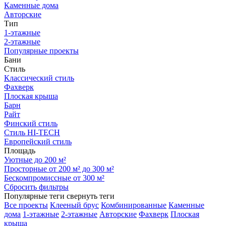
Каменные дома
Авторские
Тип
1-этажные
2-этажные
Популярные проекты
Бани
Стиль
Классический стиль
Фахверк
Плоская крыша
Барн
Райт
Финский стиль
Стиль HI-TECH
Европейский стиль
Площадь
Уютные до 200 м²
Просторные от 200 м² до 300 м²
Бескомпромиссные от 300 м²
Сбросить фильтры
Популярные теги
свернуть теги
Все проекты
Клееный брус
Комбинированные
Каменные
дома
1-этажные
2-этажные
Авторские
Фахверк
Плоская
крыша