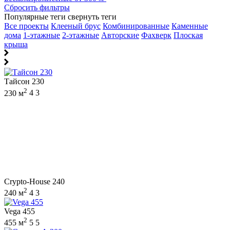
Сбросить фильтры
Популярные теги
свернуть теги
Все проекты
Клееный брус
Комбинированные
Каменные
дома
1-этажные
2-этажные
Авторские
Фахверк
Плоская
крыша
Тайсон 230
2
230 м
4
3
Crypto-House 240
2
240 м
4
3
Vega 455
2
455 м
5
5