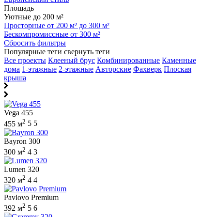
Площадь
Уютные до 200 м²
Просторные от 200 м² до 300 м²
Бескомпромиссные от 300 м²
Сбросить фильтры
Популярные теги
свернуть теги
Все проекты
Клееный брус
Комбинированные
Каменные
дома
1-этажные
2-этажные
Авторские
Фахверк
Плоская
крыша
Vega 455
2
455 м
5
5
Bayron 300
2
300 м
4
3
Lumen 320
2
320 м
4
4
Pavlovo Premium
2
392 м
5
6