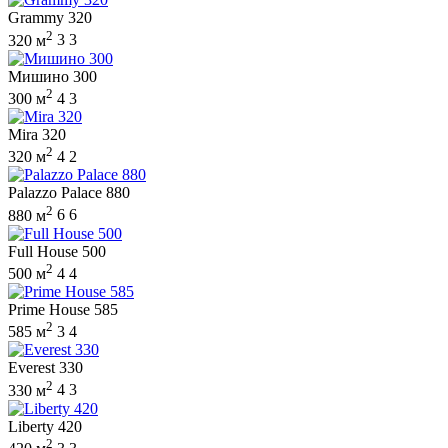
Grammy 320
2
320 м
3
3
Мишино 300
2
300 м
4
3
Mira 320
2
320 м
4
2
Palazzo Palace 880
2
880 м
6
6
Full House 500
2
500 м
4
4
Prime House 585
2
585 м
3
4
Everest 330
2
330 м
4
3
Liberty 420
2