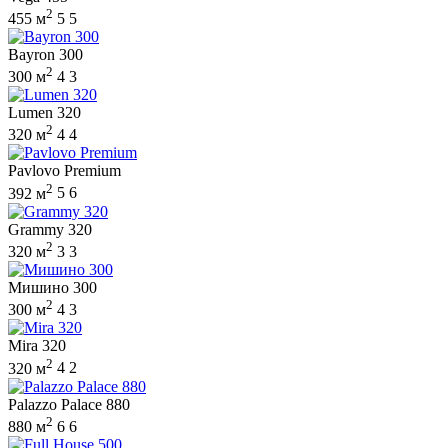
2
455 м
5
5
Bayron 300
2
300 м
4
3
Lumen 320
2
320 м
4
4
Pavlovo Premium
2
392 м
5
6
Grammy 320
2
320 м
3
3
Мишино 300
2
300 м
4
3
Mira 320
2
320 м
4
2
Palazzo Palace 880
2
880 м
6
6