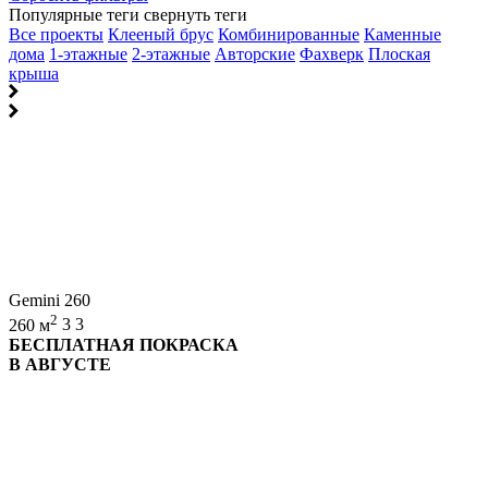
Популярные теги
свернуть теги
Все проекты
Клееный брус
Комбинированные
Каменные
дома
1-этажные
2-этажные
Авторские
Фахверк
Плоская
крыша
Gemini 260
2
260 м
3
3
БЕСПЛАТНАЯ ПОКРАСКА
В АВГУСТЕ