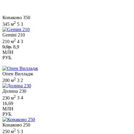
Конаково 350
2
345 м
5
3
Gemini 210
2
210 м
4
3
9,9р.
8,9
МЛН
РУБ.
Опен Вилладж
2
200 м
3
2
Долина 230
2
230 м
3
4
16,69
МЛН
РУБ.
Конаково 250
2
250 м
5
3