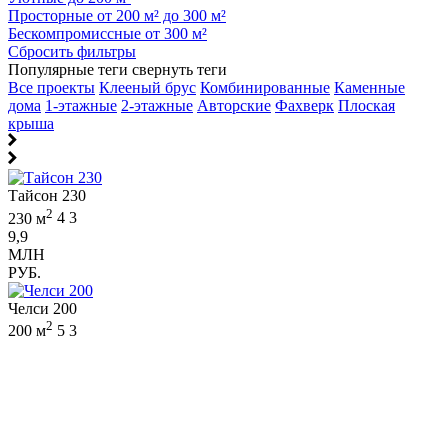
Просторные от 200 м² до 300 м²
Бескомпромиссные от 300 м²
Сбросить фильтры
Популярные теги
свернуть теги
Все проекты
Клееный брус
Комбинированные
Каменные
дома
1-этажные
2-этажные
Авторские
Фахверк
Плоская
крыша
Тайсон 230
2
230 м
4
3
9,9
МЛН
РУБ.
Челси 200
2
200 м
5
3