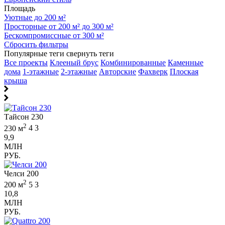
Площадь
Уютные до 200 м²
Просторные от 200 м² до 300 м²
Бескомпромиссные от 300 м²
Сбросить фильтры
Популярные теги
свернуть теги
Все проекты
Клееный брус
Комбинированные
Каменные
дома
1-этажные
2-этажные
Авторские
Фахверк
Плоская
крыша
Тайсон 230
2
230 м
4
3
9,9
МЛН
РУБ.
Челси 200
2
200 м
5
3
10,8
МЛН
РУБ.