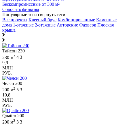
Бескомпромиссные от 300 м²
Сбросить фильтры
Популярные теги
свернуть теги
Все проекты
Клееный брус
Комбинированные
Каменные
дома
1-этажные
2-этажные
Авторские
Фахверк
Плоская
крыша
Тайсон 230
2
230 м
4
3
9,9
МЛН
РУБ.
Челси 200
2
200 м
5
3
10,8
МЛН
РУБ.
Quattro 200
2
200 м
3
3