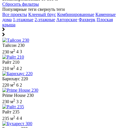
Сбросить фильтры
Популярные теги
свернуть теги
Все проекты
Клееный брус
Комбинированные
Каменные
дома
1-этажные
2-этажные
Авторские
Фахверк
Плоская
крыша
Тайсон 230
2
230 м
4
3
Райт 210
2
210 м
4
2
Барнхаус 220
2
220 м
6
2
Prime House 230
2
230 м
3
2
Райт 235
2
235 м
4
4