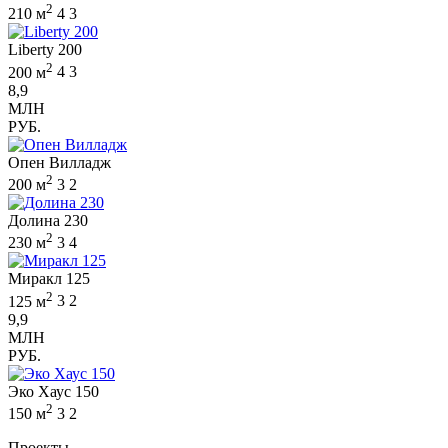
2
210 м
4
3
Liberty 200
2
200 м
4
3
8,9
МЛН
РУБ.
Опен Вилладж
2
200 м
3
2
Долина 230
2
230 м
3
4
Миракл 125
2
125 м
3
2
9,9
МЛН
РУБ.
Эко Хаус 150
2
150 м
3
2
Проекты