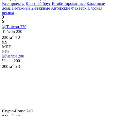
Все проекты
Клееный брус
Комбинированные
Каменные
дома
1-этажные
2-этажные
Авторские
Фахверк
Плоская
крыша
Тайсон 230
2
230 м
4
3
9,9
МЛН
РУБ.
Челси 200
2
200 м
5
3
Crypto-House 240
2