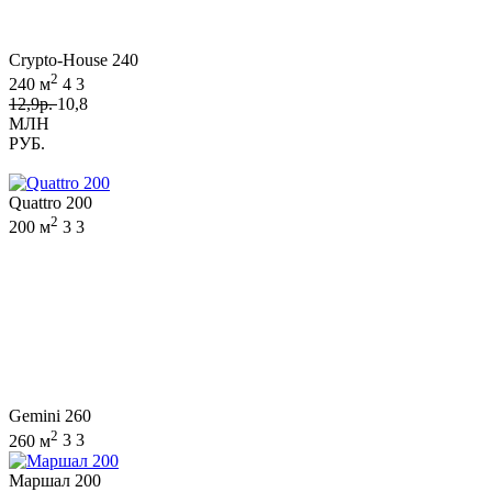
Crypto-House 240
2
240 м
4
3
12,9р.
10,8
МЛН
РУБ.
Quattro 200
2
200 м
3
3
Gemini 260
2
260 м
3
3
Маршал 200