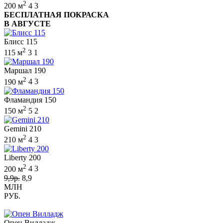
2
200 м
4
3
БЕСПЛАТНАЯ ПОКРАСКА
В АВГУСТЕ
Блисс 115
2
115 м
3
1
Маршал 190
2
190 м
4
3
Фламандия 150
2
150 м
5
2
Gemini 210
2
210 м
4
3
Liberty 200
2
200 м
4
3
9,9р.
8,9
МЛН
РУБ.
Опен Вилладж