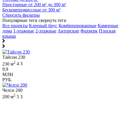
Просторные от 200 м² до 300 м²
Бескомпромиссные от 300 м²
Сбросить фильтры
Популярные теги
свернуть теги
Все проекты
Клееный брус
Комбинированные
Каменные
дома
1-этажные
2-этажные
Авторские
Фахверк
Плоская
крыша
Тайсон 230
2
230 м
4
3
9,9
МЛН
РУБ.
Челси 200
2
200 м
5
3