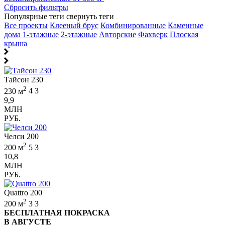
Сбросить фильтры
Популярные теги
свернуть теги
Все проекты
Клееный брус
Комбинированные
Каменные
дома
1-этажные
2-этажные
Авторские
Фахверк
Плоская
крыша
Тайсон 230
2
230 м
4
3
9,9
МЛН
РУБ.
Челси 200
2
200 м
5
3
10,8
МЛН
РУБ.
Quattro 200
2
200 м
3
3
БЕСПЛАТНАЯ ПОКРАСКА
В АВГУСТЕ