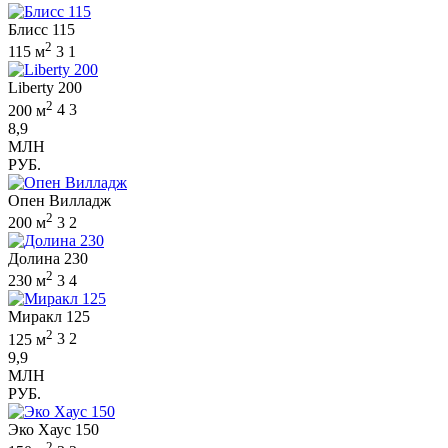
Блисс 115
2
115 м
3
1
Liberty 200
2
200 м
4
3
8,9
МЛН
РУБ.
Опен Вилладж
2
200 м
3
2
Долина 230
2
230 м
3
4
Миракл 125
2
125 м
3
2
9,9
МЛН
РУБ.
Эко Хаус 150
2