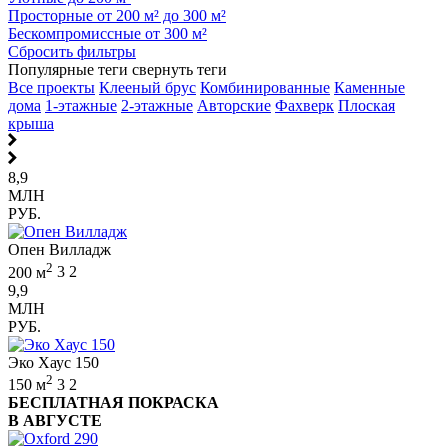
Просторные от 200 м² до 300 м²
Бескомпромиссные от 300 м²
Сбросить фильтры
Популярные теги
свернуть теги
Все проекты
Клееный брус
Комбинированные
Каменные
дома
1-этажные
2-этажные
Авторские
Фахверк
Плоская
крыша
8,9
МЛН
РУБ.
Опен Вилладж
2
200 м
3
2
9,9
МЛН
РУБ.
Эко Хаус 150
2
150 м
3
2
БЕСПЛАТНАЯ ПОКРАСКА
В АВГУСТЕ