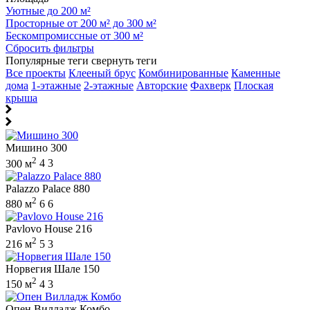
Уютные до 200 м²
Просторные от 200 м² до 300 м²
Бескомпромиссные от 300 м²
Сбросить фильтры
Популярные теги
свернуть теги
Все проекты
Клееный брус
Комбинированные
Каменные
дома
1-этажные
2-этажные
Авторские
Фахверк
Плоская
крыша
Мишино 300
2
300 м
4
3
Palazzo Palace 880
2
880 м
6
6
Pavlovo House 216
2
216 м
5
3
Норвегия Шале 150
2
150 м
4
3
Опен Вилладж Комбо